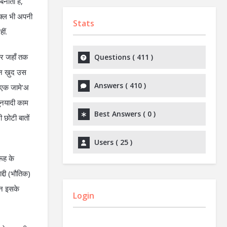
बनाता है,
़्ल भी अपनी
Stats
ीं.
और जहाँ तक
Questions (
411
)
सान ख़ुद उस
Answers (
410
)
 एक जामे’अ
बुनयादी काम
Best Answers (
0
)
 छोटी बातों
Users (
25
)
रूह के
द्दी (भौतिक)
किन इसके
Login