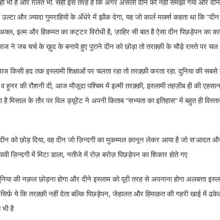
ात सही भी है और ग़लत भी. सही इस तरह है कि अगर असली दीन को नहीं समझा गया और दी
उल्टा और ज़्यादा गुमराहियों के अँधेरे में झोंक देगा, यह जो कार्ल मार्क्स कहता था कि “द
ो अक्ल, इल्म और हिकमत का कट्टर विरोधी है, ज़ाहिर सी बात है ऐसा दीन पिछड़ेपन का का
ज ने जब चर्च के ख़ुद के बनाये हुए पुराने दीन को छोड़ा तो तरक़्क़ी के चौड़े रास्ते पर चल
ाज किसी हद तक इस्लामी शिक्षाओं पर चलता रहा तो तरक़्क़ी करता रहा. दुनिया की सबस
 हुनर की रौशनी दी, आज मौजूदा पश्चिम में इल्मी तरक़्क़ी, इस्लामी तहज़ीब ही की एहसानम
ै मिसाल के तौर पर विल ड्यूरेंट ने अपनी किताब “सभ्यता का इतिहास” में बहुत ही विस्त
 हुए दीन को छोड़ दिया, वह दीन जो ज़िन्दगी का मुकम्मल क़ानून लेकर आया है जो स’आदत
ावी ज़िन्दगी में मिटा डाला, नतीजे में रोज़ बरोज़ पिछड़ेपन का शिकार होते गए
दुनिया की नक़ल छोड़ना होगा और दीने इस्लाम को पूरी तरह से अपनाना होगा अलबत्ता इस
्फ़ ये कि तरक़्क़ी नहीं देता बल्कि पिछड़ेपन, जेहालत और हिमाक़त की गहरी खाई में ढकेल
भी है