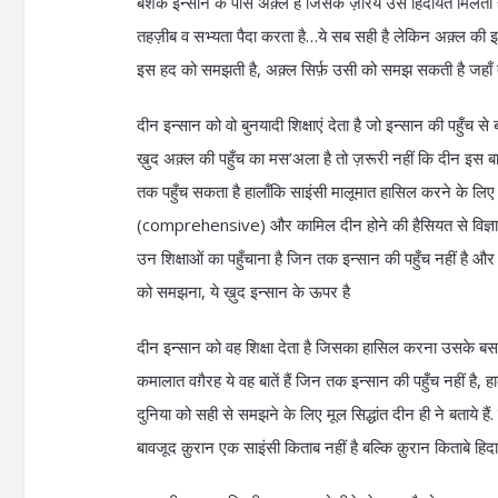
बेशक इन्सान के पास अक़्ल है जिसके ज़रिये उसे हिदायत मिलती ह
तहज़ीब व सभ्यता पैदा करता है…ये सब सही है लेकिन अक़्ल क
इस हद को समझती है, अक़्ल सिर्फ़ उसी को समझ सकती है जहाँ तक 
दीन इन्सान को वो बुनयादी शिक्षाएं देता है जो इन्सान की पहु
ख़ुद अक़्ल की पहुँच का मस’अला है तो ज़रूरी नहीं कि दीन इस बार
तक पहुँच सकता है हालाँकि साइंसी मालूमात हासिल करने के लि
(comprehensive) और कामिल दीन होने की हैसियत से विज्ञानों क
उन शिक्षाओं का पहुँचाना है जिन तक इन्सान की पहुँच नहीं है और 
को समझना, ये ख़ुद इन्सान के ऊपर है
दीन इन्सान को वह शिक्षा देता है जिसका हासिल करना उसके बस म
कमालात वग़ैरह ये वह बातें हैं जिन तक इन्सान की पहुँच नहीं है, 
दुनिया को सही से समझने के लिए मूल सिद्धांत दीन ही ने बताये हैं
बावजूद क़ुरान एक साइंसी किताब नहीं है बल्कि क़ुरान किताबे हिदा