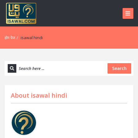
होम पेज
/
isawal hindi
Search
About
isawal hindi