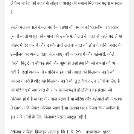
लेकिन बारिश की वजह से ज़ोह्र व अस्र की नमाज़ मिलाकर पढ़ना मकरूह
है.
हंबली मज़हब वाले केवल मग़रिब व इशा की नमाज़ को ‘तक़दीम’ व ‘ताख़ीर’
(यानी या तो अस्र की नमाज़ को उसके फ़ज़ीलत के वक़्त से पहले पढ़ ले या
ज़ोहर में देर कर दे और उसके फ़ज़ीलत के वक़्त को छोड़ दे ताकि अस्र के
फ़ज़ीलत का अव्वल वक़्त मिल जाए) की अवस्था में और बर्फ़बारी, ओले
गिरने, मिट्टी व कीचड़ होने और बहुत ही ठंडी हवा कि जो कपड़ों को भिगा
देती है, ऐसी अवस्था में मग़रिब व इशा की नमाज़ को मिलाकर पढ़ने को
जाएज़ मानते हैं और यह मिलाकर पढ़ने की छूट केवल उन लोगों के लिए है
जो मस्जिद में जमा’अत के साथ नमाज़ पढ़ते हों लेकिन वह इंसान जो
मस्जिद ही में है या घर में नमाज़ पढ़ता है या बारिश और बर्फ़बारी की अवस्था
में छाता आदि लेकर मस्जिद जाता है या उसका घर मस्जिद के नज़दीक है,
इन सारे लोगों के लिए मिलाकर पढ़ना जाएज़ नहीं है.
(सैय्यद साबिक़, फ़िकहुस-सुन्नह, जि.1, पे. 291, प्रकाशक: दारुल