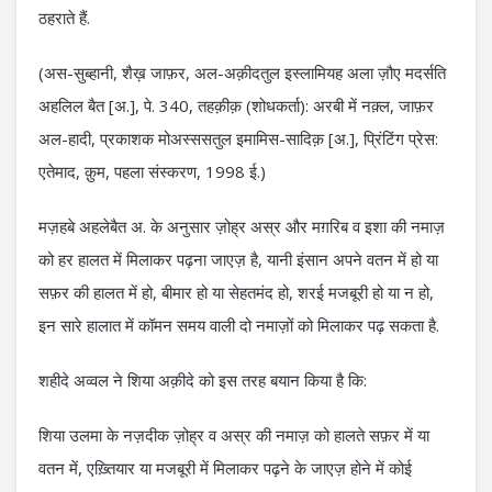
ठहराते हैं.
(अस-सुब्हानी, शैख़ जाफ़र, अल-अक़ीदतुल इस्लामियह अला ज़ौए मदर्सति
अहलिल बैत [अ.], पे. 340, तहक़ीक़ (शोधकर्ता): अरबी में नक़्ल, जाफ़र
अल-हादी, प्रकाशक मोअस्ससतुल इमामिस-सादिक़ [अ.], प्रिंटिंग प्रेस:
एतेमाद, क़ुम, पहला संस्करण, 1998 ई.)
मज़हबे अहलेबैत अ. के अनुसार ज़ोह्र अस्र और मग़रिब व इशा की नमाज़
को हर हालत में मिलाकर पढ़ना जाएज़ है, यानी इंसान अपने वतन में हो या
सफ़र की हालत में हो, बीमार हो या सेहतमंद हो, शरई मजबूरी हो या न हो,
इन सारे हालात में कॉमन समय वाली दो नमाज़ों को मिलाकर पढ़ सकता है.
शहीदे अव्वल ने शिया अक़ीदे को इस तरह बयान किया है कि:
शिया उलमा के नज़दीक ज़ोह्र व अस्र की नमाज़ को हालते सफ़र में या
वतन में, एख़्तियार या मजबूरी में मिलाकर पढ़ने के जाएज़ होने में कोई