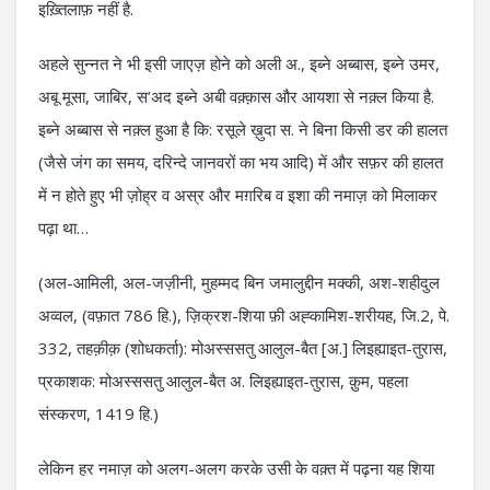
इख़्तिलाफ़ नहीं है.
अहले सुन्नत ने भी इसी जाएज़ होने को अली अ., इब्ने अब्बास, इब्ने उमर,
अबू मूसा, जाबिर, स’अद इब्ने अबी वक़्क़ास और आयशा से नक़्ल किया है.
इब्ने अब्बास से नक़्ल हुआ है कि: रसूले ख़ुदा स. ने बिना किसी डर की हालत
(जैसे जंग का समय, दरिन्दे जानवरों का भय आदि) में और सफ़र की हालत
में न होते हुए भी ज़ोह्र व अस्र और मग़रिब व इशा की नमाज़ को मिलाकर
पढ़ा था…
(अल-आमिली, अल-जज़ीनी, मुहम्मद बिन जमालुद्दीन मक्की, अश-शहीदुल
अव्वल, (वफ़ात 786 हि.), ज़िक्रश-शिया फ़ी अह्कामिश-शरीयह, जि.2, पे.
332, तहक़ीक़ (शोधकर्ता): मोअस्ससतु आलुल-बैत [अ.] लिइह्याइत-तुरास,
प्रकाशक: मोअस्ससतु आलुल-बैत अ. लिइह्याइत-तुरास, क़ुम, पहला
संस्करण, 1419 हि.)
लेकिन हर नमाज़ को अलग-अलग करके उसी के वक़्त में पढ़ना यह शिया