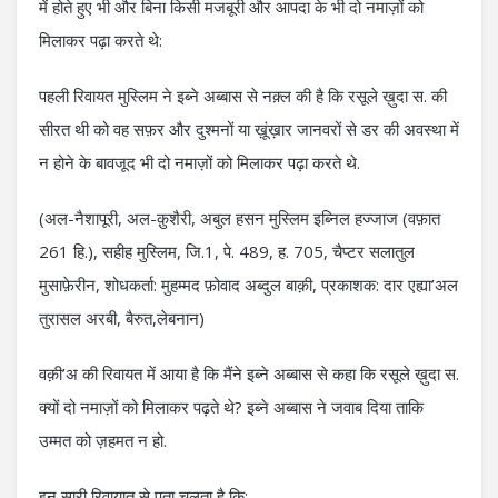
में होते हुए भी और बिना किसी मजबूरी और आपदा के भी दो नमाज़ों को
मिलाकर पढ़ा करते थे:
पहली रिवायत मुस्लिम ने इब्ने अब्बास से नक़्ल की है कि रसूले ख़ुदा स. की
सीरत थी को वह सफ़र और दुश्मनों या ख़ूंख़ार जानवरों से डर की अवस्था में
न होने के बावजूद भी दो नमाज़ों को मिलाकर पढ़ा करते थे.
(अल-नैशापूरी, अल-क़ुशैरी, अबुल हसन मुस्लिम इब्निल हज्जाज (वफ़ात
261 हि.), सहीह मुस्लिम, जि.1, पे. 489, ह. 705, चैप्टर सलातुल
मुसाफ़ेरीन, शोधकर्ता: मुहम्मद फ़ोवाद अब्दुल बाक़ी, प्रकाशक: दार एह्या’अल
तुरासल अरबी, बैरुत,लेबनान)
वक़ी’अ की रिवायत में आया है कि मैंने इब्ने अब्बास से कहा कि रसूले ख़ुदा स.
क्यों दो नमाज़ों को मिलाकर पढ़ते थे? इब्ने अब्बास ने जवाब दिया ताकि
उम्मत को ज़हमत न हो.
इन सारी रिवायात से पता चलता है कि: