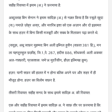
सहीह रिवायत में इमाम (अ.) ने फ़रमाया है:
अब्दुल्लाह बिन सेनान ने इमाम सादिक़ (अ.) से नक़्ल किया है कि रसूले ख़ुदा
(स.) नमाज़े ज़ोह्र अस्र, और मग़रिब इशा को एक अज़ान और दो इक़ामत
के साथ हज़र में बिना किसी मजबूरी और सबब के मिलाकर पढ़ा करते थे.
(सदूक़, अबू जाफ़र मुहम्मद बिन अली इब्निल हुसैन (वफ़ात 381 हि.), मन
ला यह्ज़ुरुहुल फ़क़ीह, जि.1,पे. 287, हदीस 886, शोधकर्ता: अली अकबर
अल-गफ़्फ़ारी, प्रकाशक: जमे’अ मुदर्रेसीन, हौज़ा इल्मियह क़ुम)
हज़र: यानी सफ़र की हालत में न होना बल्कि अपने घर और शहर में ही
मौजूद होना. हज़र का विलोम सफ़र है.
तीसरी रिवायत: सहीह सनद के साथ इमामे सादिक़ अ. की रिवायत:
एक और सहीह रिवायत में इमाम सादिक़ अ. ने साफ़ तौर पर फ़रमाया है कि: