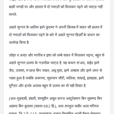
बाक़ी जगहों पर और हालात में दो नमाज़ों को मिलाकर पढ़ने को जाएज़ नहीं
मानते.
अहले सुन्नत के आलिम इब्ने क़ुदामा ने अपनी किताब में सफ़र की हालत में
दो नमाज़ों को मिलाकर पढ़ने के बारे में अहले सुन्नत फ़िर्क़ों के कथन का
उल्लेख किया है:
ज़ोह्र व अस्र और मग़रिब व इशा को लम्बे सफ़र में मिलाकर पढ़ना, बहुत से
अहले सुन्नत उलमा के नज़दीक जाएज़ है. यह कथन स’अद, सईद इब्ने
ज़ैद, उसामा, म’आज़ बिन जबल, अबू मूसा, इब्ने अब्बास और इब्ने उमर से
नक़्ल हुआ है जबकि अकरमा, सुफ़यान सौरी, मालिक, शाफ़ई, इसहाक़, इब्ने
मुन्ज़िर और इनके अलावा बहुत से उलमा का भी यही विचार है.
(अल-मुक़द्दसी, हंबली, शम्सुद्दीन अबुल फ़रज अब्दुर्रहमान बिन मुहम्मद बिन
अहमद बिन क़ुदामा (वफ़ात 682 हि.), अल-शरहुल कबीर अला मत्निल
मुक़ना, जि.2,पे. 115, प्रकाशक: दारुल किताबिल अरबी,बैरूत,लेबनान)