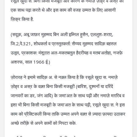
रसूले ख़ुदा स. बिना किसी मजबूरी और कारण के नमाज़े ज़ोह्र व अस्र को
एक साथ पढ़ा करते थे और इस काम की वजह उम्मत के लिए आसानी
ज़िक्र किया है.
(सदूक़, अबू जाफ़र मुहम्मद बिन अली इब्निल हुसैन, एललुश-शराए,
जि.2,पे.321, शोधकर्ता व प्रस्तुतकर्ता: सैय्यद मुहम्मद सादिक़ बहरुल
उलूम, प्रकाशक: मंशूरात अल-मकतबतुल हैदरीयह व मतब’अतोहा, नजफ़े
अशरफ, साल 1966 ई.)
ज़ोरारह ने इमामे सादिक़ अ. से नक़्ल किया है कि रसूले ख़ुदा स. नमाज़े
ज़ोह्र व अस्र के वक़्त बिना किसी मजबूरी (बारिश, दुश्मनों या दरिंदें
जानवरों का डर, जंग आदि) के जमा’अत के साथ पढ़ी और नमाज़े मग़रिब व
इशा भी बिना किसी मजबूरी के जमा’अत के साथ पढ़ी, रसूले ख़ुदा स. ने इस
काम को प्रैक्टिकली किया ताकि उम्मत अपने वक़्त से ज़्यादा फ़ायदा उठाकर
अच्छे तरीक़े से अपने कामों को निपटा सके.