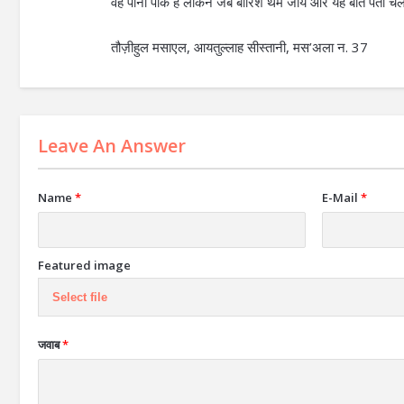
वह पानी पाक है लेकिन जब बारिश थम जाये और यह बात पता चले
तौज़ीहुल मसाएल, आयतुल्लाह सीस्तानी, मस’अला न. 37
Leave An Answer
Name
*
E-Mail
*
Featured image
Select file
जवाब
*