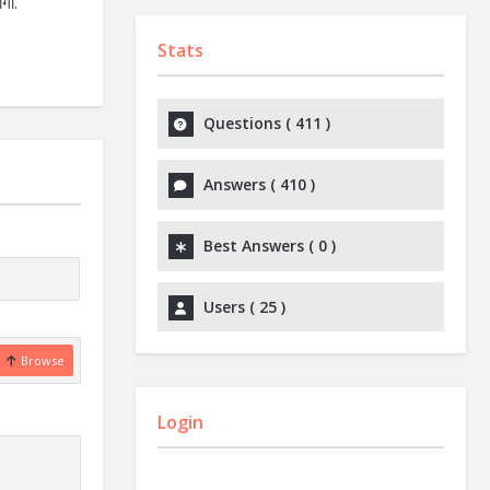
गा.
Stats
Questions (
411
)
Answers (
410
)
Best Answers (
0
)
Users (
25
)
Browse
Login