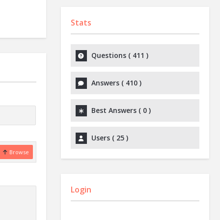
Stats
Questions (
411
)
Answers (
410
)
Best Answers (
0
)
Users (
25
)
Browse
Login