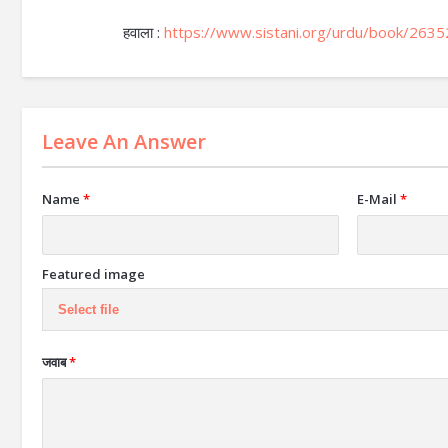
हवाला :
https://www.sistani.org/urdu/book/263
Leave An Answer
Name
*
E-Mail
*
Featured image
Select file
जवाब
*