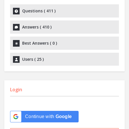
Questions (
411
)
Answers (
410
)
Best Answers (
0
)
Users (
25
)
Login
Continue with
Google