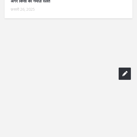
अगर किसी को नमाज़ ग़लत
फ़रवरी 26, 2025