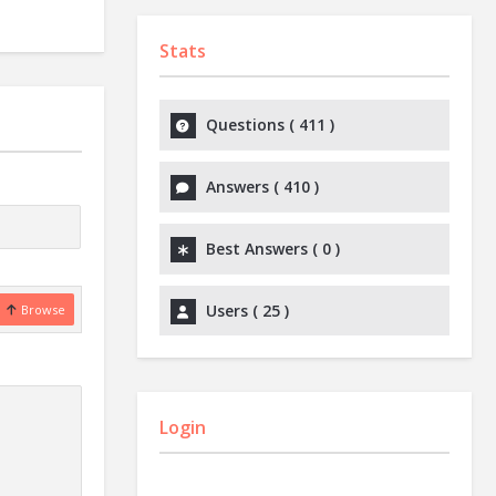
Stats
Questions (
411
)
Answers (
410
)
Best Answers (
0
)
Users (
25
)
Browse
Login