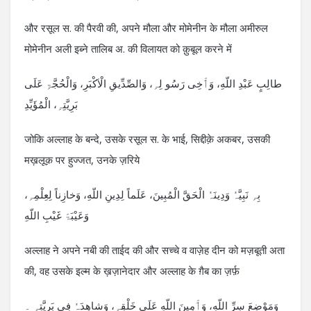
और रसूल स. की पैरवी की, अपने मौला और मोमेनीन के मौला अमीरुल
मोमेनीन अली इब्ने तालिब अ. की विलायत को क़ुबूल करने में
طالِبٍ عَبْدِ اللّهِ، وَٲَخِی رَسُو لِہِ، وَالصِّدِّیقِ الْاَکْبَرِ، وَالْحُجَّۃِ عَلَی
بَرِیَّتِہِ، الْمُؤَیِّدِ
जोकि अल्लाह के बन्दे, उसके रसूल स. के भाई, सिद्दीक़े अकबर, उसकी
मख़लूक़ पर हुज्जत, उनके ज़रिये
بِہِ نَبِیَّہُ وَدِینَہُ الْحَقَّ الْمُبِینَ، عَلَماً لِدِینِ اللّهِ، وَخازِناً لِعِلْمِہِ،
وَعَیْبَۃَ غَیْبِ اللّهِ
अल्लाह ने अपने नबी की ताईद की और सच्चे व वाज़ेह दीन को मज़बूती अता
की, वह उसके इल्म के ख़ज़ानेदार और अल्लाह के ग़ैब का ज़र्फ़
وَمَوْضِعَ سِرِّ اللّهِ، وَٲَمِینَ اللّهِ عَلَی خَلْقِہِ، وَشاھِدَہُ فِی بَرِیَّتِہِ ۔