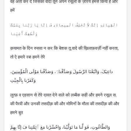
वह अता कर दे जिसका वादा तूने अपने रसूलों के ज़रिये हमसे किया है और
हमें
الْقِیامَۃِ إنَّکَ لاَ تُخْلِفُ الْمِیعادَ، فَ إنَّا یَا رَبَّنا بِمَنِّکَ
وَلُطْفِکَ ٲَجَبْنا
क़यामत के दिन रुसवा न कर कि बेशक तू वादे की ख़िलाफ़वर्ज़ी नहीं करता,
तो ऐ हमारे रब! हमने तेरे
داعِیَکَ، وَاتَّبَعْنَا الرَّسُولَ وَصَدَّقْناہُ، وَصَدَّقْنا مَوْلَی الْمُؤْمِنِینَ،
وَکَفَرْنا بِالْجِبْتِ
लुत्फ़ व एहसान से तेरे दावत देने वाले को लब्बैक कही और हमने रसूल स.
की पैरवी और उनकी तसदीक़ की और मोमिनों के मौला की तसदीक़ की और
हमने बुत
وَالطَّاغُوتِ، فَوَ لِّنا مَا تَوَلَّیْنا، وَاحْشُرْنا مَعَ ٲَئِمَّتِنا فَ إنَّا بِھِمْ