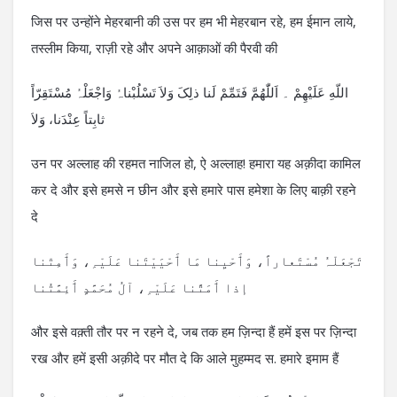
जिस पर उन्होंने मेहरबानी की उस पर हम भी मेहरबान रहे, हम ईमान लाये,
तस्लीम किया, राज़ी रहे और अपने आक़ाओं की पैरवी की
اللّهِ عَلَیْھِمْ ۔ اَللّٰھُمَّ فَتَمِّمْ لَنا ذلِکَ وَلاَ تَسْلُبْناہُ وَاجْعَلْہُ مُسْتَقِرّاً
ثابِتاً عِنْدَنا، وَلاَ
उन पर अल्लाह की रहमत नाजिल हो, ऐ अल्लाह! हमारा यह अक़ीदा कामिल
कर दे और इसे हमसे न छीन और इसे हमारे पास हमेशा के लिए बाक़ी रहने
दे
تَجْعَلْہُ مُسْتَعاراً، وَٲَحْیِنا مَا ٲَحْیَیْتَنا عَلَیْہِ، وَٲَمِتْنا
إذا ٲَمَتَّنا عَلَیْہِ، آلُ مُحَمَّدٍ ٲَئِمَّتُنا
और इसे वक़्ती तौर पर न रहने दे, जब तक हम ज़िन्दा हैं हमें इस पर ज़िन्दा
रख और हमें इसी अक़ीदे पर मौत दे कि आले मुहम्मद स. हमारे इमाम हैं