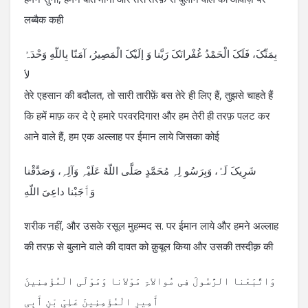
लब्बैक कही
بِمَنِّکَ، فَلَکَ الْحَمْدُ غُفْرانَکَ رَبَّنا وَ إلَیْکَ الْمَصِیرُ، آمَنّا بِاللّهِ وَحْدَہُ
لاَ
तेरे एहसान की बदौलत, तो सारी तारीफ़ें बस तेरे ही लिए हैं, तुझसे चाहते हैं
कि हमें माफ़ कर दे ऐ हमारे परवरदिगार! और हम तेरी ही तरफ़ पलट कर
आने वाले हैं, हम एक अल्लाह पर ईमान लाये जिसका कोई
شَرِیکَ لَہُ، وَبِرَسُو لِہِ مُحَمَّدٍ صَلَّی اللّهُ عَلَیْہِ وَآلِہِ، وَصَدَّقْنا
وَٲَجَبْنا داعِیَ اللّهِ
शरीक नहीं, और उसके रसूल मुहम्मद स. पर ईमान लाये और हमने अल्लाह
की तरफ़ से बुलाने वाले की दावत को क़ुबूल किया और उसकी तस्दीक़ की
وَاتَّبَعْنا الرَّسُولَ فِی مُوالاۃِ مَوْلانا وَمَوْلَی الْمُؤْمِنِینَ
ٲَمِیرِ الْمُؤْمِنِینَ عَلِیِّ بْنِ ٲَبِی