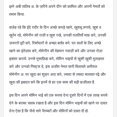
इब्ने अबी तालिब अ. के ज़रिये अपने दीन को कामिल और अपनी नेमतों को
तमाम किया.
वाज़ेह रहे कि ईदे ग़दीर के दिन अच्छे कपड़े पहने, ख़ुशबू लगाये, ख़ुश व
ख़ुर्रम रहे, मोमेनीन को राज़ी व ख़ुश रखे, उनकी ग़लतियाँ माफ़ करे, उनकी
ज़रूरतें पूरी करे, रिश्तेदारों से अच्छा बर्ताव करे. घर वालों के लिए अच्छे
खाने का इंतेज़ाम करे, मोमेनीन की मेहमान नवाज़ी करे और उनका रोज़ा
इफ़्तार कराये. उनसे मुसाफ़िहा करे, मोमिन भाइयों से ख़ुशी ख़ुशी मुलाक़ात
करे और उनको गिफ़्ट्स दे, इस अज़ीम नेमत यानी विलायते अमीरुल
मोमेनीन अ. पर ख़ुदा का शुक्र अदा करे, ज़्यादा से ज़्यादा सलवात पढ़े और
ख़ुदा की इबादत करे कि इनमें से हर एक काम की बड़ी फ़ज़ीलत है.
इस दिन अपने मोमिन भाई को एक रूपया देना दूसरे दिनों में एक लाख रूपये
देने के बराबर सवाब रखता है और इस दिन मोमिन भाइयों को खाने पर दावत
देना ऐसा है कि जैसे सारे पैग़म्बरों और मोमिनों को दावत दी हो.