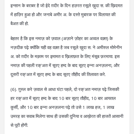
इन्सान के बराबर है जो ईदे ग़दीर के दिन हज़रत रसूले ख़ुदा स. की ख़िदमत
में हाज़िर हुआ हो और जनाबे अमीर अ. के दस्ते मुबारक पर विलायत की
बैअत की हो.
बेहतर है कि इस नमाज़ को ज़वाल (अज़ाने ज़ोहर का अव्वल वक़्त) के
नज़दीक पढ़े क्योंकि यही वह वक़्त है जब रसूले ख़ुदा स. ने अमीरुल मोमेनीन
अ. को ग़दीर के मक़ाम पर इमामत व ख़िलाफ़त के लिए मंसूब फ़रमाया. इस
नमाज़ की पहली रक्’अत में सूरए हम्द के बाद सूरए इन्ना अनज़लना, और
दूसरी रक्’अत में सूरए हम्द के बाद सूरए तौहीद की तिलावत करे.
(6). ग़ुस्ल करे ज़वाल से आधा घंटा पहले, दो रक्’अत नमाज़ पढ़े जिसकी
हर रक्’अत में सूरए हम्द के बाद 10 बार सूरए तौहीद, 10 बार आयतल
कुर्सी, और 10 बार इन्ना अनज़लना पढ़े तो उसे 1 लाख हज, 1 लाख
उमरह का सवाब मिलेगा साथ ही उसकी दुनिया व आख़ेरत की हाजतें आसानी
से पूरी होंगी.