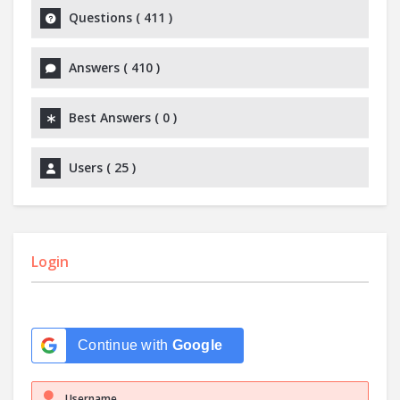
Questions (
411
)
Answers (
410
)
Best Answers (
0
)
Users (
25
)
Login
Continue with
Google