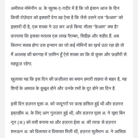
अमीरुल मोमेनीन अ. के ख़ुतब-ए-ग़दीर में है कि जो इंसान आज के दिन
किसी रोज़ेदार को इफ़्तारी देगा वह ऐसा है कि जैसे उसने दस “फ़ेआम” को
इफ़्तारी दी है, एक शख्स ने उठ कर अर्ज़ किया: मौला! “फ़ेआम” क्या है?
फ़रमाया कि इसका मतलब एक लाख पैग़म्बर, सिद्दीक़ और शहीद हैं. अब
कितना सवाब होगा उस इन्सान का जो कई मोमिनों का ख़र्च उठा रहा हो! तो
मैं अल्लाह की बारगाह में ज़ामिन हूँ ऐसे शख्स का कि वो कुफ़्र और फ़क़ीरी से
महफ़ूज़ रहेगा.
ख़ुलासा यह कि इस दिन की फ़ज़ीलत का बयान हमारी ताक़त से बाहर है, यह
शियों के आमाल के क़ुबूल होने और उनके ग़मों के दूर होने का दिन है.
इसी दिन हज़रत मूसा अ. को जादूगरों पर फ़त्ह हासिल हुई थी और हज़रत
इब्राहीम अ. के लिए आग गुलज़ार हुई थी, और हज़रत मूसा अ. ने यूशा बिन
नून (अ.) को वसी बनाया था और हज़रत ईसा अ. की तरफ़ से हज़रत
शमऊन अ. को विलायत व विसायत मिली थी, हज़रत सुलैमान अ. ने आसिफ़