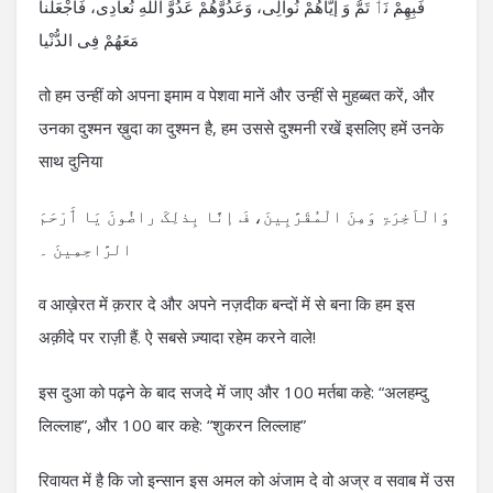
فَبِھِمْ نَٲْ تَمُّ وَ إیَّاھُمْ نُوالِی، وَعَدُوَّھُمْ عَدُوَّ اللّهِ نُعادِی، فَاجْعَلْنا
مَعَھُمْ فِی الدُّنْیا
तो हम उन्हीं को अपना इमाम व पेशवा मानें और उन्हीं से मुहब्बत करें, और
उनका दुश्मन ख़ुदा का दुश्मन है, हम उससे दुश्मनी रखें इसलिए हमें उनके
साथ दुनिया
وَالْاَخِرَۃِ وَمِنَ الْمُقَرَّبِینَ، فَ إنَّا بِذلِکَ راضُونَ یَا ٲَرْحَمَ
الرَّاحِمِینَ ۔
व आख़ेरत में क़रार दे और अपने नज़दीक बन्दों में से बना कि हम इस
अक़ीदे पर राज़ी हैं. ऐ सबसे ज़्यादा रहेम करने वाले!
इस दुआ को पढ़ने के बाद सजदे में जाए और 100 मर्तबा कहे: “अलहम्दु
लिल्लाह”, और 100 बार कहे: “शुकरन लिल्लाह”
रिवायत में है कि जो इन्सान इस अमल को अंजाम दे वो अज्र व सवाब में उस