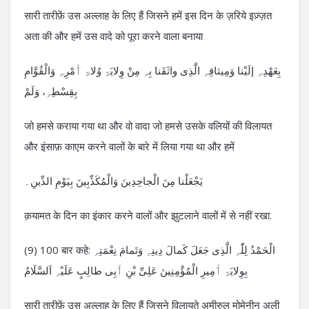
सारी तारीफ़ें उस अल्लाह के लिए हैं जिसने हमें इस दिन के ज़रिये इज़्ज़त
अता की और हमें उस वादे को पूरा करने वाला बनाया
بِعَھْدِہِ إلَیْنا وَمِیثاقِہِ الَّذِی واثَقَنا بِہِ مِنْ وِلایَۃِ وُلاۃِ ٲَمْرِہِ وَالْقُوَّامِ
بِقِسْطِہِ، وَلَمْ
जो हमसे कराया गया था और वो वादा जो हमसे उसके वलियों की विलायत
और इंसाफ़ काएम करने वालों के बारे में लिया गया था और हमें
یَجْعَلْنا مِنَ الْجاحِدِینَ وَالْمُکَذِّبِینَ بِیَوْمِ الدِّینِ۔
क़यामत के दिन का इंकार करने वालों और झुटलाने वालों में से नहीं रखा.
(9) 100 बार कहे: الْحَمْدُ لِلّٰہِ الَّذِی جَعَلَ کَمالَ دِینِہِ وَتَمامَ نِعْمَتِہِ
بِوِلایَۃِ ٲَمِیرِ الْمُؤْمِنِینَ عَلِیِّ بْنِ ٲَبِی طالِبٍ عَلَیْہِ اَلسَّلَامُ
सारी तारीफ़ें उस अल्लाह के लिए हैं जिसने विलायते अमीरुल मोमेनीन अली