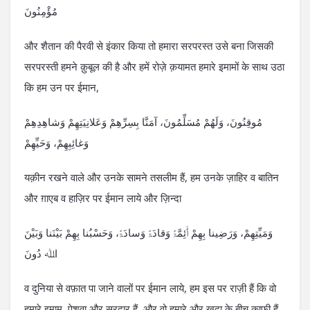
مُؤْمِنُونَ
और शैतान की पैरवी से इंकार किया तो हमारा सरपरस्त उसे बना जिसकी
सरपरस्ती हमने क़ुबूल की है और हमें रोज़े क़यामत हमारे इमामों के साथ उठा
कि हम उन पर ईमान,
مُوقِنُونَ، وَلَھُمْ مُسَلِّمُونَ، آمَنَّا بِسِرِّھِمْ وَعَلانِیَتِھِمْ وَشاھِدِھِمْ
وَغائِبِھِمْ، وَحَیِّھِمْ
यक़ीन रखने वाले और उनके सामने तसलीम हैं, हम उनके ज़ाहिर व बातिन
और ग़ाएब व हाज़िर पर ईमान लाये और ज़िन्दा
وَمَیِّتِھِمْ، وَرَضِینا بِھِمْ ٲَئِمَّۃً وَقادَۃً وَسادَۃً، وَحَسْبُنا بِھِمْ بَیْنَنا وَبَیْنَ
اﷲ دُونَ
व दुनिया से वफ़ात पा जाने वालों पर ईमान लाये, हम इस पर राज़ी हैं कि वो
हमारे इमाम, पेशवा और सरदार हैं, और वो हमारे और ख़ुदा के बीच काफ़ी हैं