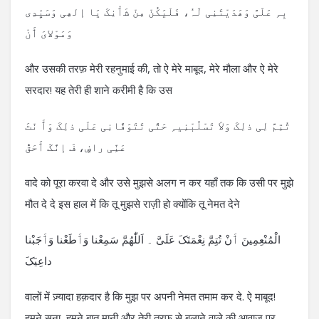
بِہِ عَلَیَّ وَھَدَیْتَنِی لَہُ، فَلْیَکُنْ مِنْ شَٲْنِکَ یَا إلھِی وَسَیِّدِی
وَمَوْلایَ ٲَنْ
और उसकी तरफ़ मेरी रहनुमाई की, तो ऐ मेरे माबूद, मेरे मौला और ऐ मेरे
सरदार! यह तेरी ही शाने करीमी है कि उस
تُتِمَّ لِی ذلِکَ وَلاَ تَسْلُبْنِیہِ حَتَّی تَتَوَفَّانِی عَلَی ذلِکَ وَٲَ نْتَ
عَنِّی راضٍ، فَ إنَّکَ ٲَحَقُّ
वादे को पूरा करवा दे और उसे मुझसे अलग न कर यहाँ तक कि उसी पर मुझे
मौत दे दे इस हाल में कि तू मुझसे राज़ी हो क्योंकि तू नेमत देने
الْمُنْعِمِینَ ٲَنْ تُتِمَّ نِعْمَتَکَ عَلَیَّ ۔ اَللّٰھُمَّ سَمِعْنا وَٲَطَعْنا وَٲَجَبْنا
داعِیَکَ
वालों में ज़्यादा हक़दार है कि मुझ पर अपनी नेमत तमाम कर दे. ऐ माबूद!
हमने सुना, हमने बात मानी और तेरी तरफ़ से बुलाने वाले की आवाज़ पर