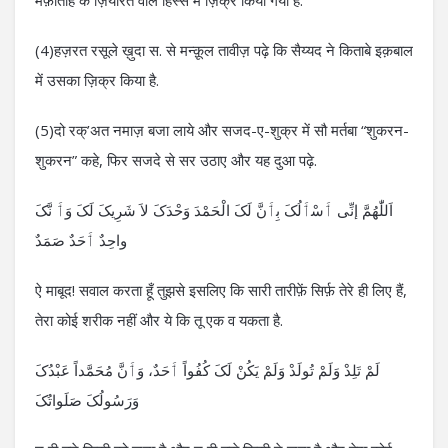
मफ़ातीह के ज़ियारत वाले हिस्से में ज़िक्र किया गया है.
(4)हज़रत रसूले ख़ुदा स. से मन्क़ूल तावीज़ पढ़े कि सैय्यद ने किताबे इक़बाल
में उसका ज़िक्र किया है.
(5)दो रक्’अत नमाज़ बजा लाये और सजद-ए-शुक्र में सौ मर्तबा “शुकरन-
शुकरन” कहे, फिर सजदे से सर उठाए और यह दुआ पढ़े.
اَللّٰھُمَّ إنِّی ٲَسْٲَلُکَ بِٲَنَّ لَکَ الْحَمْدَ وَحْدَکَ لاَ شَرِیکَ لَکَ وَٲَ نَّکَ
واحِدٌ ٲَحَدٌ صَمَدٌ
ऐ माबूद! सवाल करता हूँ तुझसे इसलिए कि सारी तारीफ़ें सिर्फ़ तेरे ही लिए हैं,
तेरा कोई शरीक नहीं और ये कि तू एक व यकता है.
لَمْ تَلِدْ وَلَمْ تُولَدْ وَلَمْ یَکُنْ لَکَ کُفُواً ٲَحَدٌ، وَٲَنَّ مُحَمَّداً عَبْدُکَ
وَرَسُولُکَ صَلَواتُکَ