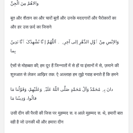
والاھُمْ مِنَ الْجِنِّ
बुत और शैतान का और चारों बुतों और उनके मददगारों और पैरोकारों का
और हर उस फ़र्द का जिसने
وَالاِنْسِ مِنْ ٲَوَّلِ الدَّھْرِ إلی آخِرِہِ ۔ اَللّٰھُمَّ إ نَّا نُشْھِدُکَ ٲَنَّا نَدِینُ
بِما
ऐसों से मोहब्बत की; हम दूर हैं जिन्नातों में से हों या इंसानों में से, ज़माने की
शुरुआत से लेकर आख़िर तक. ऐ अल्लाह! हम तुझे गवाह बनाते हैं कि हमने
دانَ بِہِ مُحَمَّدٌ وَآلُ مُحَمَّدٍ صَلَّی اللّهُ عَلَیْہِ وَعَلَیْھِمْ، وَقَوْلُنا مَا
قالُوا، وَدِینُنا مَا
उसी दीन की पैरवी की जिस पर मुहम्मद स. व आले मुहम्मद स. थे, हमारी बात
वही है जो उनकी थी और हमारा दीन