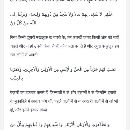
خَلْقِہِ لاَ نَبْتَغِی بِھِمْ بَدَلاً وَلاَ نَتَّخِذُ مِنْ دُونِھِمْ وَلِیجَۃً، وَبَرِئْنا إلَی
اللّهِ مِنْ کُلِّ مَنْ
बिना किसी दूसरी मखलूक के वास्ते के, हम उनकी जगह किसी और को नहीं
चाहते और न ही उनके सिवा किसी को वास्ता बनाते हैं और ख़ुदा के हुज़ूर हम
उन लोगों से अपनी
نَصَبَ لَھُمْ حَرْباً مِنَ الْجِنِّ وَالْاِنْسِ مِنَ الْاَولِینَ وَالْاَخِرِینَ، وَکَفَرْنا
بِالْجِبْتِ
बेज़ारी का इज़हार करते हैं; जिन्नातों में से और इंसानों में से जिन्होंने इमामों
के मुक़ाबिले में आकर जंग की, पहले वालों में से या आखरी वालों में से जो भी
हों, और हमने इंकार किया
وَالطَّاغُوتِ وَالْاَوْثانِ الْاَرْبَعَۃِ وَٲَشْیاعِھِمْ وَٲَ تْباعِھِمْ وَکُلِّ مَنْ