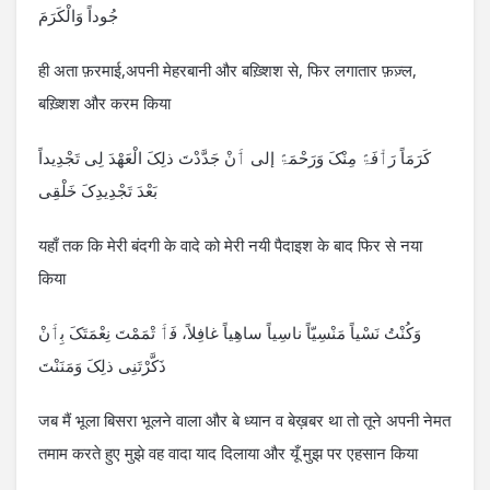
جُوداً وَالْکَرَمَ
ही अता फ़रमाई,अपनी मेहरबानी और बख़्शिश से, फिर लगातार फ़ज़्ल,
बख़्शिश और करम किया
کَرَمَاً رَٲْفَۃً مِنْکَ وَرَحْمَۃً إلی ٲَنْ جَدَّدْتَ ذلِکَ الْعَھْدَ لِی تَجْدِیداً
بَعْدَ تَجْدِیدِکَ خَلْقِی
यहाँ तक कि मेरी बंदगी के वादे को मेरी नयी पैदाइश के बाद फिर से नया
किया
وَکُنْتُ نَسْیاً مَنْسِیّاً ناسِیاً ساھِیاً غافِلاً، فَٲَ تْمَمْتَ نِعْمَتَکَ بِٲَنْ
ذَکَّرْتَنِی ذلِکَ وَمَنَنْتَ
जब मैं भूला बिसरा भूलने वाला और बे ध्यान व बेख़बर था तो तूने अपनी नेमत
तमाम करते हुए मुझे वह वादा याद दिलाया और यूँ मुझ पर एहसान किया