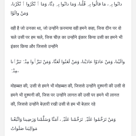
دانُوا بِہِ، مَا قالُوا بِہِ قُلْنا، وَمَا دانُوا بِہِ دِنَّا، وَمَا ٲَ نْکَرُوا ٲَ نْکَرْنا،
وَمَنْ والَوْا
वही है जो उनका था, जो उन्होंने फ़रमाया वही हमने कहा, जिस दीन पर वो
चले उसी पर हम चले, जिस चीज़ का उन्होंने इंकार किया उसी का हमने भी
इंकार किया और जिससे उन्होंने
والَیْنا، وَمَنْ عادَوْا عادَیْنا، وَمَنْ لَعَنُوا لَعَنَّا، وَمَنْ تَبَرَّٲُوا مِنْہُ تَبَرَّٲْنا
مِنْہُ،
मोहब्बत की, उसी से हमने भी मोहब्बत की, जिससे उन्होंने दुश्मनी की उसी से
हमने भी दुश्मनी की, जिस पर उन्होंने लानत की उसी पर हमने भी लानत
की, जिससे उन्होंने बेज़ारी रखी उसी से हम भी बेज़ार रहे
وَمَنْ تَرَحَّمُوا عَلَیْہِ تَرَحَّمْنا عَلَیْہِ، آمَنَّا وَسَلَّمْنا وَرَضِینا وَاتَّبَعْنا
مَوالِیَنا صَلَواتُ