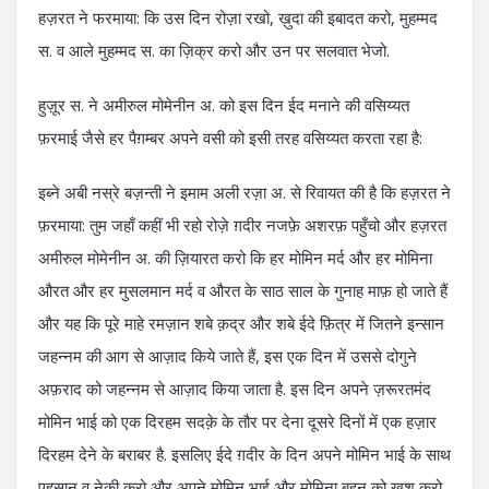
हज़रत ने फरमाया: कि उस दिन रोज़ा रखो, ख़ुदा की इबादत करो, मुहम्मद
स. व आले मुहम्मद स. का ज़िक्र करो और उन पर सलवात भेजो.
हुज़ूर स. ने अमीरुल मोमेनीन अ. को इस दिन ईद मनाने की वसिय्यत
फ़रमाई जैसे हर पैग़म्बर अपने वसी को इसी तरह वसिय्यत करता रहा है:
इब्ने अबी नस्रे बज़न्ती ने इमाम अली रज़ा अ. से रिवायत की है कि हज़रत ने
फ़रमाया: तुम जहाँ कहीं भी रहो रोज़े ग़दीर नजफ़े अशरफ़ पहुँचो और हज़रत
अमीरुल मोमेनीन अ. की ज़ियारत करो कि हर मोमिन मर्द और हर मोमिना
औरत और हर मुसलमान मर्द व औरत के साठ साल के गुनाह माफ़ हो जाते हैं
और यह कि पूरे माहे रमज़ान शबे क़द्र और शबे ईदे फ़ित्र में जितने इन्सान
जहन्नम की आग से आज़ाद किये जाते हैं, इस एक दिन में उससे दोगुने
अफ़राद को जहन्नम से आज़ाद किया जाता है. इस दिन अपने ज़रूरतमंद
मोमिन भाई को एक दिरहम सदक़े के तौर पर देना दूसरे दिनों में एक हज़ार
दिरहम देने के बराबर है. इसलिए ईदे ग़दीर के दिन अपने मोमिन भाई के साथ
एहसान व नेकी करो और अपने मोमिन भाई और मोमिना बहन को ख़ुश करो,