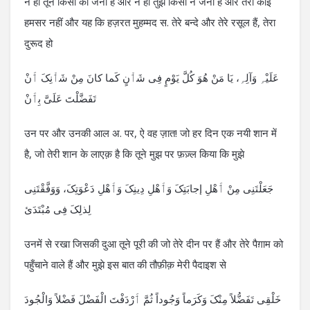
न ही तूने किसी को जना है और न ही तुझे किसी ने जना है और तेरा कोई
हमसर नहीं और यह कि हज़रत मुहम्मद स. तेरे बन्दे और तेरे रसूल हैं, तेरा
दुरूद हो
عَلَیْہِ وَآلِہِ، یَا مَنْ ھُوَ کُلَّ یَوْمٍ فِی شَٲْنٍ کَما کانَ مِنْ شَٲْنِکَ ٲَنْ
تَفَضَّلْتَ عَلَیَّ بِٲَنْ
उन पर और उनकी आल अ. पर, ऐ वह ज़ात! जो हर दिन एक नयी शान में
है, जो तेरी शान के लाएक़ है कि तूने मुझ पर फ़ज़्ल किया कि मुझे
جَعَلْتَنِی مِنْ ٲَھْلِ إجابَتِکَ وَٲَھْلِ دِینِکَ وَٲَھْلِ دَعْوَتِکَ، وَوَفَّقْتَنِی
لِذلِکَ فِی مُبْتَدَئ
उनमें से रखा जिसकी दुआ तूने पूरी की जो तेरे दीन पर हैं और तेरे पैग़ाम को
पहुँचाने वाले हैं और मुझे इस बात की तौफ़ीक़ मेरी पैदाइश से
خَلْقِی تَفَضُّلاً مِنْکَ وَکَرَماً وَجُوداً ثُمَّ ٲَرْدَفْتَ الْفَضْلَ فَضْلاً وَالْجُودَ