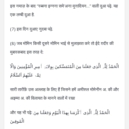
इस नमाज़ के बाद “रब्बना इन्नना समे’अना मुनादियन…” वाली दुआ पढ़े. यह
एक लम्बी दुआ है.
(7) इस दिन दुआए नुदबा पढ़े.
(8) जब मोमिन किसी दूसरे मोमिन भाई से मुलाक़ात करे तो ईदे ग़दीर की
मुबारकबाद इस तरह दे:
الْحَمْدُ لِلّٰہِ الَّذِی جَعَلَنا مِنَ الْمُتَمَسِّکینَ بِوِلایَۃِ ٲَمِیرِ الْمُؤْمِنِینَ وَالْاَ
ئِمَّۃ عَلَیْھِمُ اَلسَّلَامُ
सारी तारीफ़ें उस अल्लाह के लिए हैं जिसने हमें अमीरुल मोमेनीन अ. की और
अइम्मा अ. की विलायत के मानने वालों में रखा
और यह भी पढ़े: الْحَمْدُ لِلّٰہِ الَّذِی ٲَکْرَمَنا بِھذَا الْیَوْمِ وَجَعَلَنا مِنَ
الْمُوفِینَ