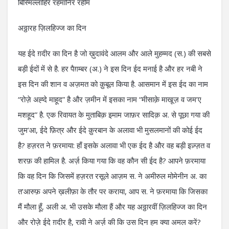
बिस्मिल्लाहिर रहमानिर रहीम
अठ्ठारह ज़िलहिज्ज का दिन
यह ईदे ग़दीर का दिन है जो ख़ुदावंदे आलम और आले मुहम्मद (स.) की सबसे
बड़ी ईदों में से है. हर पैग़म्बर (अ.) ने इस दिन ईद मनाई है और हर नबी ने
इस दिन की शान व अज़मत को क़ुबूल किया है. आसमान में इस ईद का नाम
“रोज़े अह्दे माहूद” है और ज़मीन में इसका नाम “मीसाक़े माखूज़ व जम’ए
मशहूद” है. एक रिवायत के मुताबिक़ इमाम जाफ़र सादिक़ अ. से पूछा गया की
जुम’आ, ईदे फ़ित्र और ईदे क़ुरबान के अलावा भी मुसलमानों की कोई ईद
है? हज़रत ने फ़रमाया: हाँ इसके अलावा भी एक ईद है और वह बड़ी इज़्ज़त व
शरफ़ की हामिल है. अर्ज़ किया गया कि वह कौन सी ईद है? आपने फ़रमाया
कि वह दिन कि जिसमें हज़रत रसूले आज़म स. ने अमीरुल मोमेनीन अ. का
त’आरुफ़ अपने ख़लीफ़ा के तौर पर कराया, आप स. ने फ़रमाया कि जिसका
मैं मौला हूँ, अली अ. भी उसके मौला हैं और यह अठ्ठारवीं ज़िलहिज्ज का दिन
और रोज़े ईदे ग़दीर है, रावी ने अर्ज़ की कि उस दिन हम क्या अमल करें?